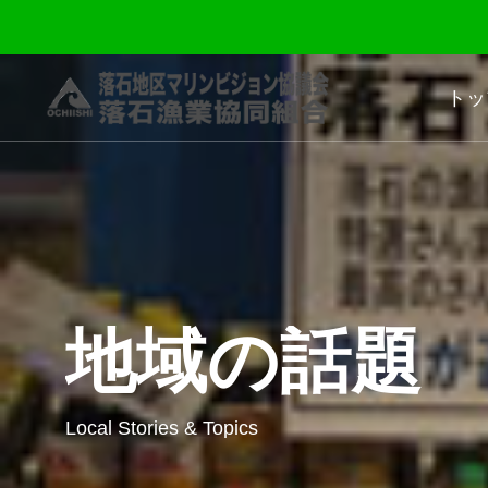
トッ
SEA & LIFE
地域の話題
落石（おちいし）ってこんなところ
旬の
Local Stories & Topics
What’s in S