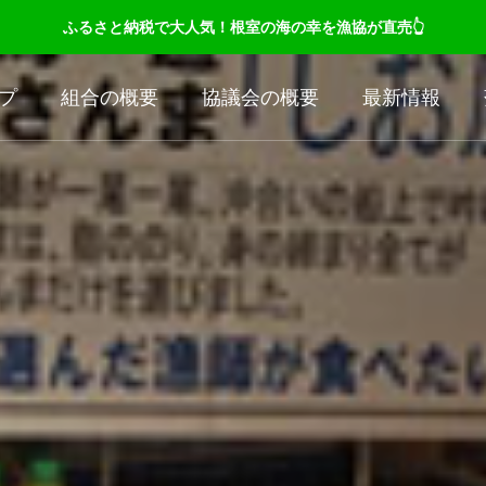
ふるさと納税で大人気！根室の海の幸を漁協が直売👆
プ
組合の概要
協議会の概要
最新情報
海産物
漁師町の風景
eason?
Untouched Nature