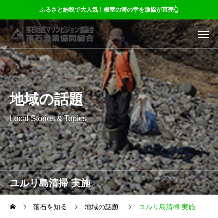
ふるさと納税で大人気！根室の海の幸を漁協が直売👆
地域の話題
Local Stories & Topics
ユルリ島清掃 実施
落石を知る
地域の話題
ユルリ島清掃 実施