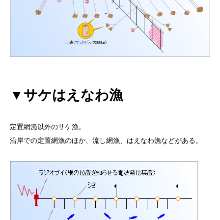
▼サケはえなわ漁
定置網漁以外のサケ漁。
沿岸での定置網漁のほか、流し網漁、はえなわ漁などがある。