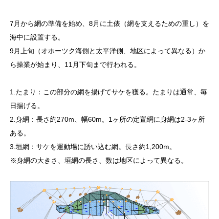
7月から網の準備を始め、8月に土俵（網を支えるための重し）を
海中に設置する。
9月上旬（オホーツク海側と太平洋側、地区によって異なる）か
ら操業が始まり、11月下旬まで行われる。
1.たまり：この部分の網を揚げてサケを獲る。たまりは通常、毎
日揚げる。
2.身網：長さ約270m、幅60m。1ヶ所の定置網に身網は2-3ヶ所
ある。
3.垣網：サケを運動場に誘い込む網。長さ約1,200m。
※身網の大きさ、垣網の長さ、数は地区によって異なる。